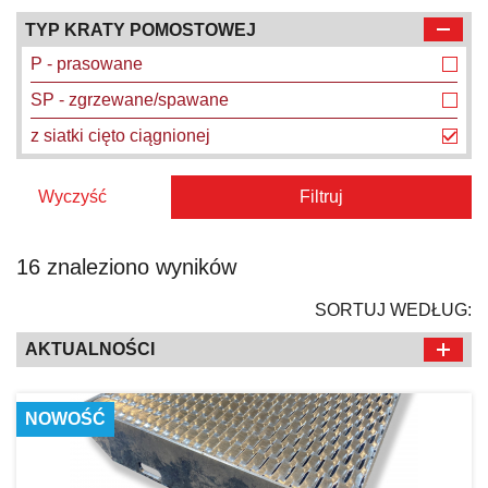
TYP KRATY POMOSTOWEJ
P - prasowane
SP - zgrzewane/spawane
z siatki cięto ciągnionej
Wyczyść
Filtruj
16 znaleziono wyników
SORTUJ WEDŁUG:
AKTUALNOŚCI
NOWOŚĆ