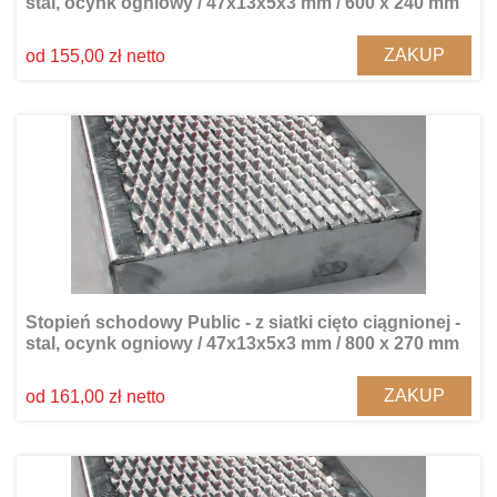
stal, ocynk ogniowy / 47x13x5x3 mm / 600 x 240 mm
ZAKUP
od 155,00 zł netto
Stopień schodowy Public - z siatki cięto ciągnionej -
stal, ocynk ogniowy / 47x13x5x3 mm / 800 x 270 mm
ZAKUP
od 161,00 zł netto