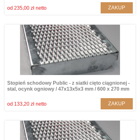
ZAKUP
od 235,00 zł netto
Stopień schodowy Public - z siatki cięto ciągnionej -
stal, ocynk ogniowy / 47x13x5x3 mm / 600 x 270 mm
ZAKUP
od 133,20 zł netto