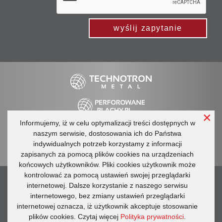
wyślij zapytanie
×
Informujemy, iż w celu optymalizacji treści dostępnych w
Regulamin
Ogólne warunki handlowe
naszym serwisie, dostosowania ich do Państwa
Polityka prywatności
indywidualnych potrzeb korzystamy z informacji
Katalogi
Technotron Metal
Ogrodzenia Technotron
zapisanych za pomocą plików cookies na urządzeniach
końcowych użytkowników. Pliki cookies użytkownik może
kontrolować za pomocą ustawień swojej przeglądarki
tel.: +48 660 596 748
internetowej. Dalsze korzystanie z naszego serwisu
e-mail:
info@perforowane-blachy.pl
internetowego, bez zmiany ustawień przeglądarki
internetowej oznacza, iż użytkownik akceptuje stosowanie
ul. Pałacowa 28, 80-180 Kowale
plików cookies. Czytaj więcej
Polityka prywatności
.