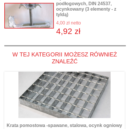
podłogowych, DIN 24537,
ocynkowany (3 elementy - z
tyldą)
4,00 zł netto
4,92 zł
W TEJ KATEGORII MOŻESZ RÓWNIEŻ
ZNALEŹĆ
Krata pomostowa -spawane, stalowa, ocynk ogniowy