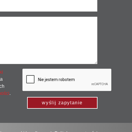
ki
na
ch
ności
.
wyślij zapytanie