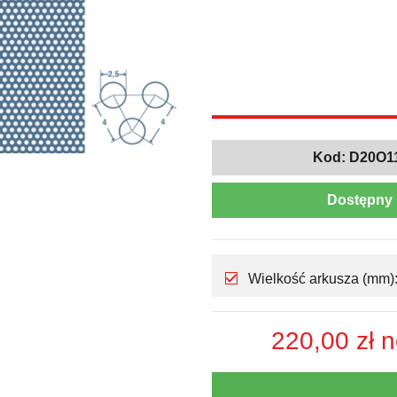
Kod:
D20O1
Dostępny 
Wielkość arkusza (mm): 
220,00 zł
n