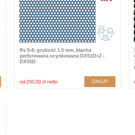
Rv 5-8; grubość 1,5 mm, blacha
perforowana ocynkowana DX51D+Z -
DX55D
ZAKUP
od 200,00 zł netto