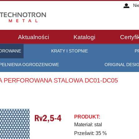
Ni
Aktualności
Katalogi
Certyfi
FOROWANE
KRATY I STOPNIE
P
PEŁNIENIA OGRODZENIOWE
ORIGINAL DESI
CHA PERFOROWANA STALOWA DC01-DC05
PRODUKT:
Materiał: stal
Prześwit: 35 %