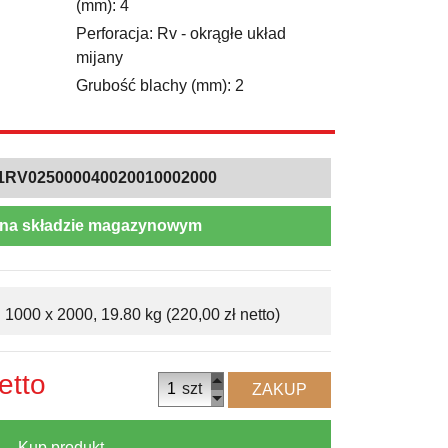
(mm): 4
Perforacja: Rv - okrągłe układ
mijany
Grubość blachy (mm): 2
1RV025000040020010002000
na składzie magazynowym
1000 x 2000, 19.80 kg (220,00 zł netto)
etto
szt
ZAKUP
Kup produkt