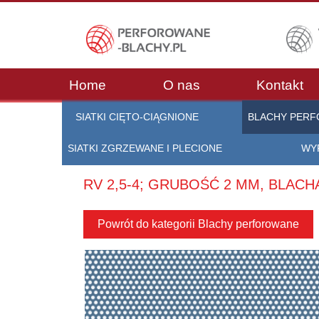
Home
O nas
Kontakt
SIATKI CIĘTO-CIĄGNIONE
BLACHY PER
SIATKI ZGRZEWANE I PLECIONE
WY
RV 2,5-4; GRUBOŚĆ 2 MM, BLA
Powrót do kategorii Blachy perforowane