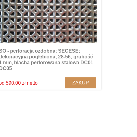
SO - perforacja ozdobna; SECESE;
dekoracyjna pogłębiona; 28-56; grubość
1 mm, blacha perforowana stalowa DC01-
DC05
ZAKUP
od 590,00 zł netto