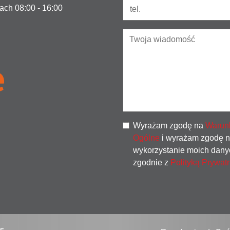
ach 08:00 - 16:00
Wyrażam zgodę na
Warun
Ogólne
i wyrażam zgodę 
wykorzystanie moich dany
zgodnie z
Polityką Prywat