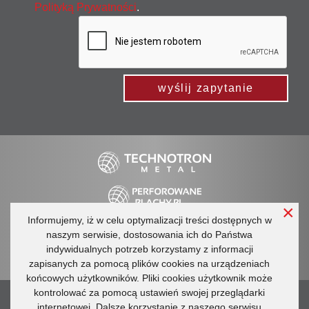
Polityką Prywatności
.
wyślij zapytanie
×
Informujemy, iż w celu optymalizacji treści dostępnych w
Regulamin
Ogólne warunki handlowe
naszym serwisie, dostosowania ich do Państwa
Polityka prywatności
indywidualnych potrzeb korzystamy z informacji
Katalogi
Technotron Metal
Ogrodzenia Technotron
zapisanych za pomocą plików cookies na urządzeniach
końcowych użytkowników. Pliki cookies użytkownik może
kontrolować za pomocą ustawień swojej przeglądarki
tel.: +48 660 596 748
internetowej. Dalsze korzystanie z naszego serwisu