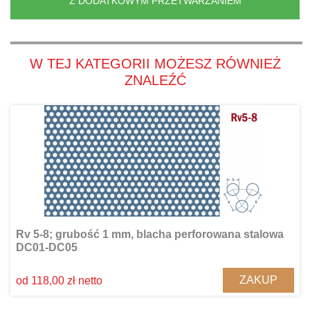
Z DODATKOWYM PRZETWARZANIEM
W TEJ KATEGORII MOŻESZ RÓWNIEŻ
ZNALEŹĆ
Rv 5-8; grubość 1 mm, blacha perforowana stalowa
DC01-DC05
ZAKUP
od 118,00 zł netto