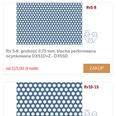
Rv 5-8; grubość 0,75 mm, blacha perforowana
ocynkowana DX51D+Z - DX55D
ZAKUP
od 115,00 zł netto