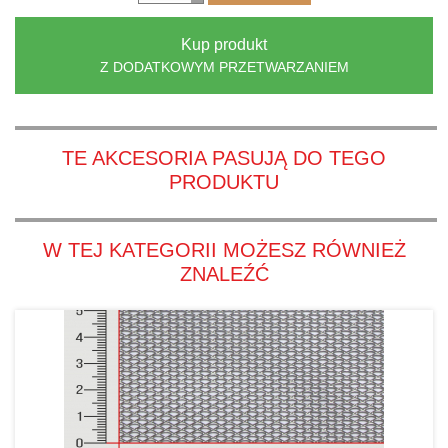
Kup produkt
Z DODATKOWYM PRZETWARZANIEM
TE AKCESORIA PASUJĄ DO TEGO
PRODUKTU
W TEJ KATEGORII MOŻESZ RÓWNIEŻ
ZNALEŹĆ