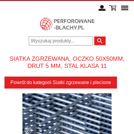
SIATKA ZGRZEWANA, OCZKO 50X50MM,
DRUT 5 MM, STAL KLASA 11
Powrót do kategorii Siatki zgrzewane i plecione