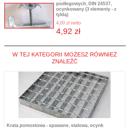
podłogowych, DIN 24537,
ocynkowany (3 elementy - z
tyldą)
4,00 zł netto
4,92 zł
W TEJ KATEGORII MOŻESZ RÓWNIEŻ
ZNALEŹĆ
Krata pomostowa - spawane, stalowa, ocynk