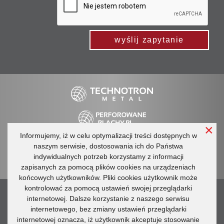
wyślij zapytanie
×
Informujemy, iż w celu optymalizacji treści dostępnych w
Regulamin
Ogólne warunki handlowe
naszym serwisie, dostosowania ich do Państwa
Polityka prywatności
indywidualnych potrzeb korzystamy z informacji
Katalogi
Technotron Metal
Ogrodzenia Technotron
zapisanych za pomocą plików cookies na urządzeniach
końcowych użytkowników. Pliki cookies użytkownik może
kontrolować za pomocą ustawień swojej przeglądarki
tel.: +48 660 596 748
internetowej. Dalsze korzystanie z naszego serwisu
e-mail:
info@perforowane-blachy.pl
internetowego, bez zmiany ustawień przeglądarki
internetowej oznacza, iż użytkownik akceptuje stosowanie
ul. Pałacowa 28, 80-180 Kowale