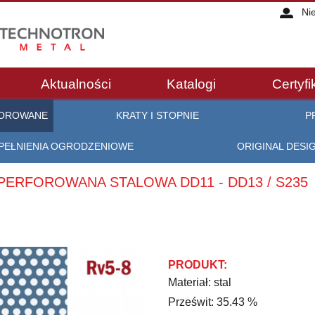
Ni
Aktualności
Katalogi
Certyfi
FOROWANE
KRATY I STOPNIE
P
PEŁNIENIA OGRODZENIOWE
ORIGINAL DESI
 PERFOROWANA STALOWA DD11 - DD13 / S235
PRODUKT:
Materiał: stal
Prześwit: 35.43 %