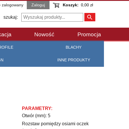
e zalogowany
Zaloguj
Koszyk:
0,00 zł
szukaj:
kacja
Nowość
Promocja
ROFILE
BLACHY
GN
INNE PRODUKTY
PARAMETRY:
Otwór (mm): 5
Rozstaw pomiędzy osiami oczek