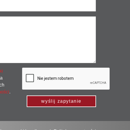
ki
na
ch
ności
.
wyślij zapytanie