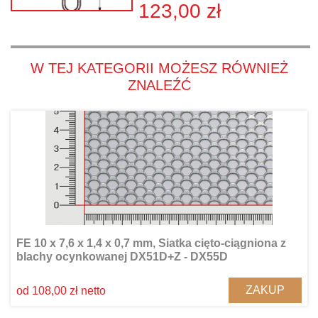
123,00 zł
W TEJ KATEGORII MOŻESZ RÓWNIEŻ
ZNALEŹĆ
FE 10 x 7,6 x 1,4 x 0,7 mm, Siatka cięto-ciągniona z
blachy ocynkowanej DX51D+Z - DX55D
ZAKUP
od 108,00 zł netto